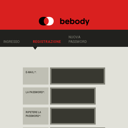
MENU
MARCHI
NUOVA
NUTRIZIONE
INGRESSO
REGISTRAZIONE
PASSWORD
SPORTIVA
OFFERTE
SPECIALI
E-MAIL:*:
BEBODY
POINTS
LA PASSWORD*:
BEBODY
TV
RIPETERE LA
PASSWORD*:
OMAGGI
E